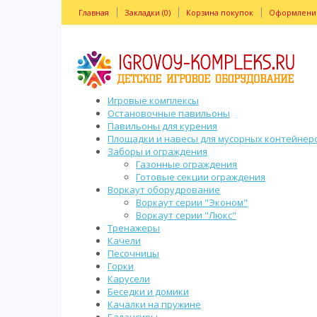
Главная
Закладки (0)
Корзина покупок
Оформление
Каталог товаров
Игровые комплексы
Остановочные павильоны
Павильоны для курения
Площадки и навесы для мусорных контейнер
Заборы и ограждения
Газонные ограждения
Готовые секции ограждения
Воркаут оборудрование
Воркаут серии "Эконом"
Воркаут серии "Люкс"
Тренажеры
Качели
Песочницы
Горки
Карусели
Беседки и домики
Качалки на пружине