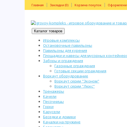
Главная
Закладки (0)
Корзина покупок
Оформление
Каталог товаров
Игровые комплексы
Остановочные павильоны
Павильоны для курения
Площадки и навесы для мусорных контейнер
Заборы и ограждения
Газонные ограждения
Готовые секции ограждения
Воркаут оборудрование
Воркаут серии "Эконом"
Воркаут серии "Люкс"
Тренажеры
Качели
Песочницы
Горки
Карусели
Беседки и домики
Качалки на пружине